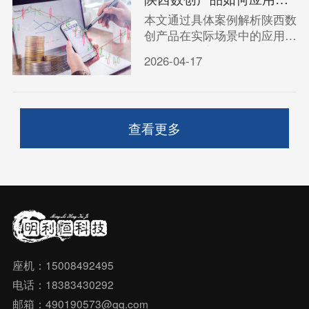
本文通过具体案例解析陕西数
创产品在实际场景中的应用，
展示创意内容服务如何助力企
2026-04-17
业实现营销目标。
查看更多
座机：15008492495
电话：18383430292
邮箱：490190573@qq.com