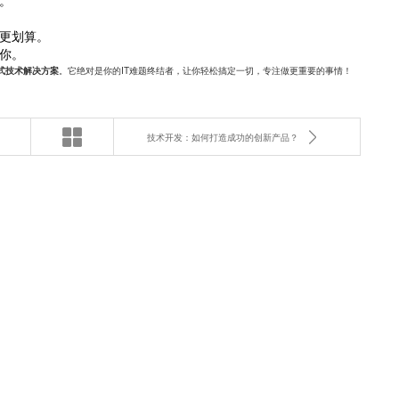
。
更划算。
你。
。它绝对是你的IT难题终结者，让你轻松搞定一切，专注做更重要的事情！
式技术解决方案
技术开发：如何打造成功的创新产品？