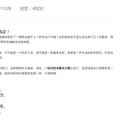
1/28
浏览：452次
搞定！
。电脑突然坏了？网络连接不上？软件运行卡顿？这些烦恼是不是让你头疼不已？别着急，现
，能帮你快速解决这些难题。
办法。它可能是一个软件工具，也可能是一套服务流程，或者是一些专业的技术指导。它的目
扰。
同的部门。这样既耗时又麻烦。现在，
出现了。这意味着你只需要联系一
一站式技术解决方案
商场，能买到所有你需要的东西一样，方便快捷。
。
力。
失。
。