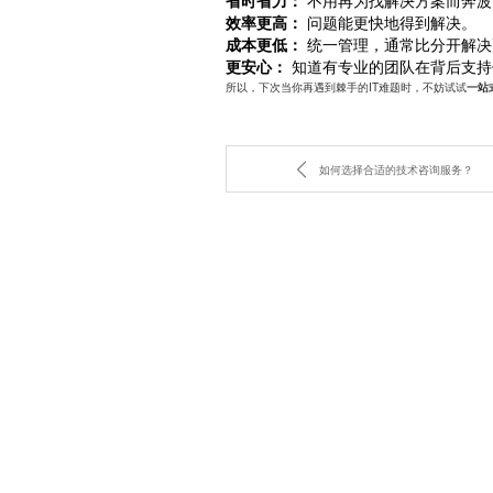
省时省力：
不用再为找解决方案而奔波
效率更高：
问题能更快地得到解决。
成本更低：
统一管理，通常比分开解决
更安心：
知道有专业的团队在背后支持
所以，下次当你再遇到棘手的IT难题时，不妨试试
一站
如何选择合适的技术咨询服务？